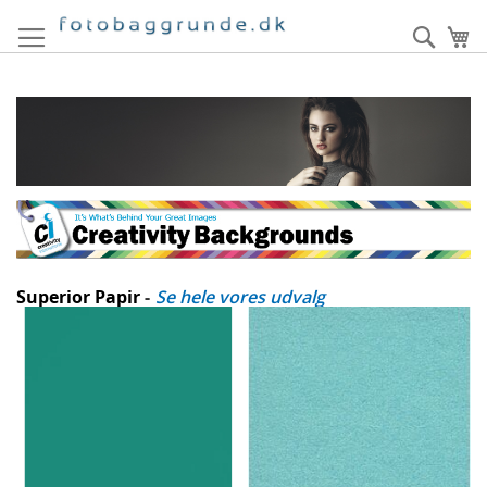
Skip
to
Søg
Mi
Content
Superior Papir
-
Se hele vores udvalg