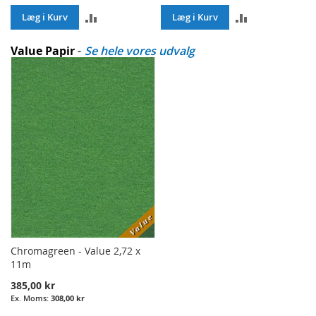
ADD
ADD
Læg i Kurv
Læg i Kurv
TO
TO
Value Papir
-
Se hele vores udvalg
COMPARE
COMPARE
Chromagreen - Value 2,72 x
11m
385,00 kr
308,00 kr