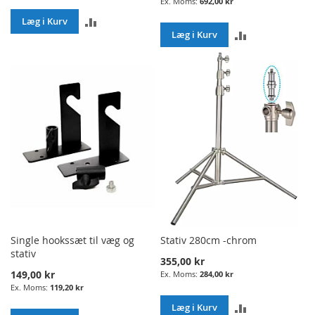
692,00 kr
ADD
Læg i Kurv
ADD
Læg i Kurv
TO
TO
COMPARE
COMPARE
Single hookssæt til væg og
Stativ 280cm -chrom
stativ
355,00 kr
149,00 kr
284,00 kr
119,20 kr
ADD
Læg i Kurv