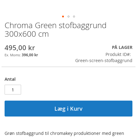
Chroma Green stofbaggrund
Gå
til
300x600 cm
starten
af
495,00 kr
PÅ LAGER
billedgalleriet
Produkt ID
396,00 kr
Green-screen-stofbaggrund
Antal
Læg i Kurv
Grøn stofbaggrund til chromakey produktioner med green