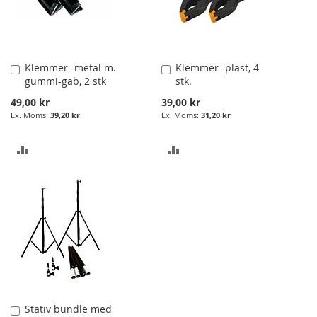
Klemmer -metal m.
Klemmer -plast, 4
Læg
Læg
gummi-gab, 2 stk
stk.
i
i
Kurv
Kurv
49,00 kr
39,00 kr
39,20 kr
31,20 kr
ADD
ADD
TO
TO
COMPARE
COMPARE
Stativ bundle med
Læg