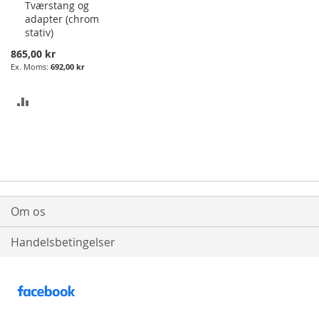
Tværstang og
i
adapter (chrom
Kurv
stativ)
865,00 kr
692,00 kr
ADD
TO
COMPARE
Om os
Handelsbetingelser