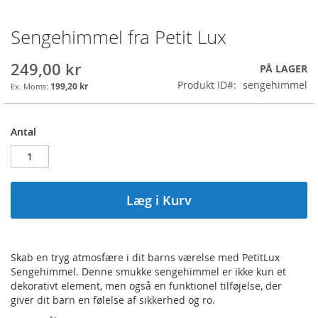
Sengehimmel fra Petit Lux
Gå
til
starten
249,00 kr
PÅ LAGER
af
Produkt ID
sengehimmel
199,20 kr
billedgalleriet
Antal
Læg i Kurv
Skab en tryg atmosfære i dit barns værelse med PetitLux
Sengehimmel. Denne smukke sengehimmel er ikke kun et
dekorativt element, men også en funktionel tilføjelse, der
giver dit barn en følelse af sikkerhed og ro.