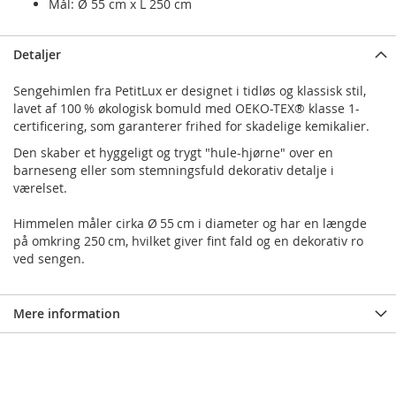
Mål: Ø 55 cm x L 250 cm
Detaljer
Sengehimlen fra PetitLux er designet i tidløs og klassisk stil,
lavet af 100 % økologisk bomuld med OEKO-TEX® klasse 1-
certificering, som garanterer frihed for skadelige kemikalier.
Den skaber et hyggeligt og trygt "hule-hjørne" over en
barneseng eller som stemningsfuld dekorativ detalje i
værelset.
Himmelen måler cirka Ø 55 cm i diameter og har en længde
på omkring 250 cm, hvilket giver fint fald og en dekorativ ro
ved sengen.
Mere information